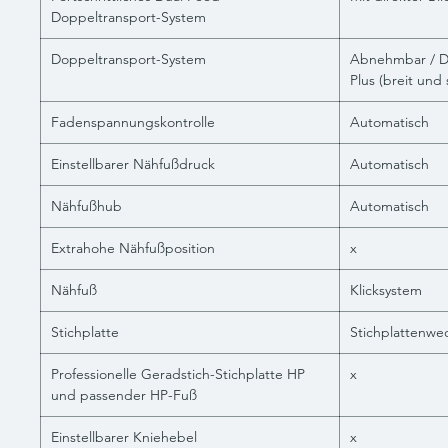
Doppeltransport-System
Doppeltransport-System
Abnehmbar / D
Plus (breit und
Fadenspannungskontrolle
Automatisch
Einstellbarer Nähfußdruck
Automatisch
Nähfußhub
Automatisch
Extrahohe Nähfußposition
x
Nähfuß
Klicksystem
Stichplatte
Stichplattenwe
Professionelle Geradstich-Stichplatte HP
x
und passender HP-Fuß
Einstellbarer Kniehebel
x