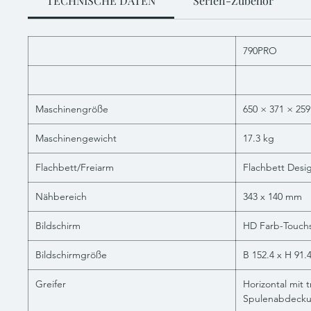
TECHNISCHE DATEN
Serien-Zubehör
790PRO
Maschinengröße
650 × 371 × 25
Maschinengewicht
17.3 kg
Flachbett/Freiarm
Flachbett Desi
Nähbereich
343 x 140 mm
Bildschirm
HD Farb-Touch
Bildschirmgröße
B 152.4 x H 91
Greifer
Horizontal mit 
Spulenabdeck