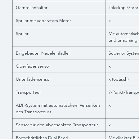
Garnrollenhalter
Teleskop-Garnro
Spuler mit separatem Motor
x
Spuler
Mit automatis
und unabhängi
Eingebauter Nadeleinfädler
Superior Syste
Oberfadensensor
x
Unterfadensensor
x (optisch)
Transporteur
7-Punkt-Transp
ADF-System mit automatischem Versenken
x
des Transporteurs
Sensor für den abgesenkten Transporteur
x
Fortschrittliches Dual Feed
Mit direkter Bi