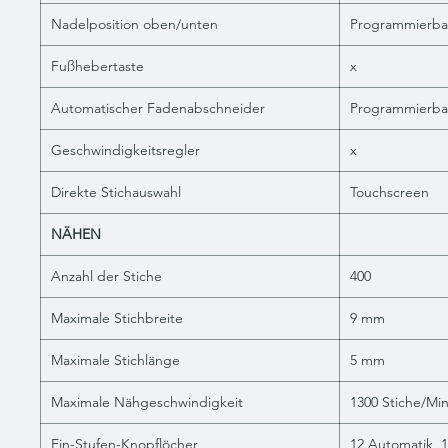
Nadelposition oben/unten
Programmierba
Fußhebertaste
x
Automatischer Fadenabschneider
Programmierba
Geschwindigkeitsregler
x
Direkte Stichauswahl
Touchscreen
NÄHEN
Anzahl der Stiche
400
Maximale Stichbreite
9 mm
Maximale Stichlänge
5 mm
Maximale Nähgeschwindigkeit
1300 Stiche/Mi
Ein-Stufen-Knopflöcher
12 Automatik, 